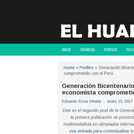
INICIO
CRÓNICAS
PERFILES
FICC
Home
»
Perfiles
» Generación Bicente
comprometido con el Perú
Generación Bicentenario 
economista comprometid
Eduardo Sosa Villalta
enero 15, 2017
Este es el segundo post de la Generac
la primera publicación se presen
multimedallista en olimpiadas intern
esa entrada para contextualizar
es