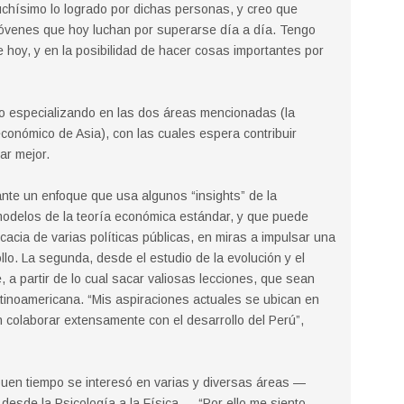
chísimo lo logrado por dichas personas, y creo que
óvenes que hoy luchan por superarse día a día. Tengo
hoy, y en la posibilidad de hacer cosas importantes por
 especializando en las dos áreas mencionadas (la
conómico de Asia), con las cuales espera contribuir
gar mejor.
te un enfoque que usa algunos “insights” de la
 modelos de la teoría económica estándar, y que puede
icacia de varias políticas públicas, en miras a impulsar una
llo. La segunda, desde el estudio de la evolución y el
, a partir de lo cual sacar valiosas lecciones, que sean
atinoamericana. “Mis aspiraciones actuales se ubican en
 colaborar extensamente con el desarrollo del Perú”,
uen tiempo se interesó en varias y diversas áreas —
 desde la Psicología a la Física—. “Por ello me siento