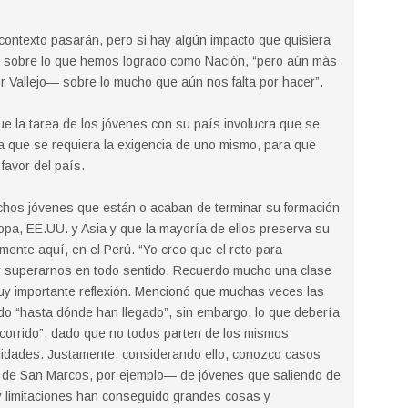
u contexto pasarán, pero si hay algún impacto que quisiera
ón sobre lo que hemos logrado como Nación, “pero aún más
r Vallejo— sobre lo mucho que aún nos falta por hacer”.
ue la tarea de los jóvenes con su país involucra que se
la que se requiera la exigencia de uno mismo, para que
favor del país.
hos jóvenes que están o acaban de terminar su formación
pa, EE.UU. y Asia y que la mayoría de ellos preserva su
amente aquí, en el Perú. “Yo creo que el reto para
ar superarnos en todo sentido. Recuerdo mucho una clase
uy importante reflexión. Mencionó que muchas veces las
do “hasta dónde han llegado”, sin embargo, lo que debería
ecorrido”, dado que no todos parten de los mismos
lidades. Justamente, considerando ello, conozco casos
 de San Marcos, por ejemplo— de jóvenes que saliendo de
 y limitaciones han conseguido grandes cosas y