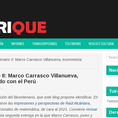
IÓN
INFORMES
TRANSCRIPCIONES
TESTIMONIO
RESCATE CULTURAL
nario II: Marco Carrasco Villanueva, economista
Nac
II: Marco Carrasco Villanueva,
o con el Perú
Tuir
ión del Bicentenario, que este blog propone identificar. En
Tweet
taron las
impresiones y perspectivas de Raúl Alcántara
,
acionales de matemática, de cara al 2021. Conviene
revisar
Der
ta segunda entrega en la que Marco Carrasco, joven y