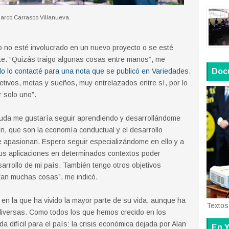
arco Carrasco Villanueva.
co no esté involucrado en un nuevo proyecto o se esté
te. “Quizás traigo algunas cosas entre manos”, me
o lo contacté para una nota que se publicó en Variedades
.
Doc
etivos, metas y sueños, muy entrelazados entre sí, por lo
r solo uno”.
 duda me gustaría seguir aprendiendo y desarrollándome
n, que son la economía conductual y el desarrollo
 apasionan. Espero seguir especializándome en ello y a
us aplicaciones en determinados contextos poder
esarrollo de mi país. También tengo otros objetivos
tan muchas cosas”, me indicó.
en la que ha vivido la mayor parte de su vida, aunque ha
Textos
 diversas. Como todos los que hemos crecido en los
 difícil para el país: la crisis económica dejada por Alan
En Y