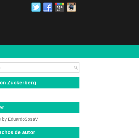
ión Zuckerberg
er
s by EduardoSosaV
echos de autor